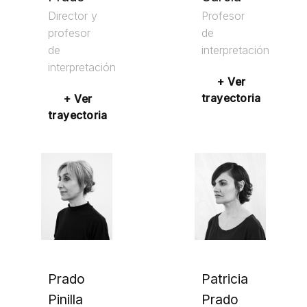
Director y
Profesor
profesor
de
de
interpretación
interpretación
+ Ver
trayectoria
+ Ver
trayectoria
Prado
Patricia
Pinilla
Prado