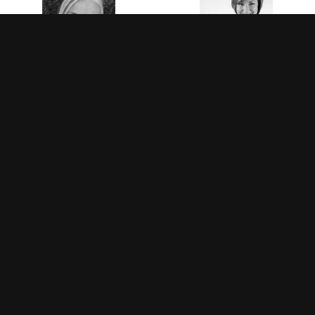
Olga
Alicia
Sanz
Gonzálvez
Cubero
Terapeuta
corporal
Terapeuta
multidisciplinar
corporal
multidisciplinar
+ Ver
trayectoria
+ Ver
trayectoria