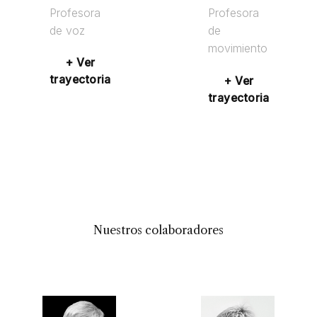
Profesora
Profesora
de voz
de
movimiento
+ Ver
trayectoria
+ Ver
trayectoria
Nuestros colaboradores