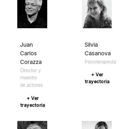
Juan
Silvia
Carlos
Casanova
Corazza
Psicoterapeuta
Director y
+ Ver
maestro
trayectoria
de actores
+ Ver
trayectoria